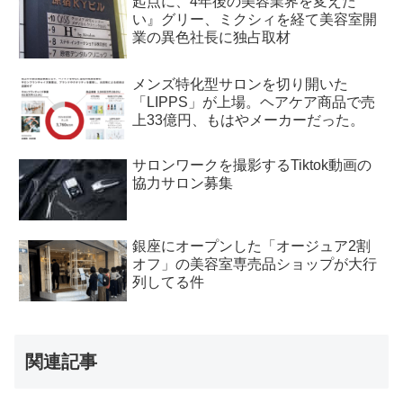
起点に、4年後の美容業界を変えた
い』グリー、ミクシィを経て美容室開
業の異色社長に独占取材
メンズ特化型サロンを切り開いた
「LIPPS」が上場。ヘアケア商品で売
上33億円、もはやメーカーだった。
サロンワークを撮影するTiktok動画の
協力サロン募集
銀座にオープンした「オージュア2割
オフ」の美容室専売品ショップが大行
列してる件
関連記事