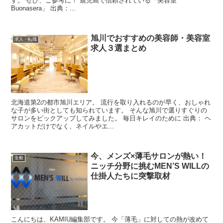
す。 ぜひ、ご参考に！ 鹿児島で信頼されている「美容室
Buonasera」 出典：...
旭川でおすすめの美容師・美容室
求人・転職
求人３選まとめ
北海道第2の都市旭川エリア。 流行を取り入れるのが早く、おしゃれ
な子が多い街としても知られています。 そんな旭川で選りすぐりの
サロンをピックアップしてみました。 毎日キレイのために 出典： ヘ
アカットだけでなく、ネイルやエ...
今、メンズ×薄毛サロンが熱い！
全般
ニッチ分野に挑むMEN’S WILLの
仕掛人たちに突撃取材
こんにちは、KAMIU編集部です。 今「薄毛」に対しての熱が改めて