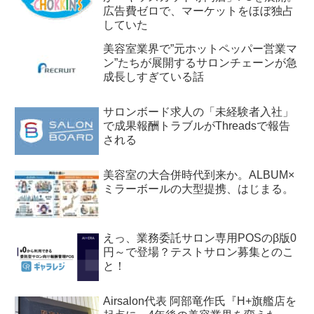
広告費ゼロで、マーケットをほぼ独占
していた
美容室業界で”元ホットペッパー営業マ
ン”たちが展開するサロンチェーンが急
成長しすぎている話
サロンボード求人の「未経験者入社」
で成果報酬トラブルがThreadsで報告
される
美容室の大合併時代到来か。ALBUM×
ミラーボールの大型提携、はじまる。
えっ、業務委託サロン専用POSのβ版0
円～で登場？テストサロン募集とのこ
と！
Airsalon代表 阿部竜作氏『H+旗艦店を