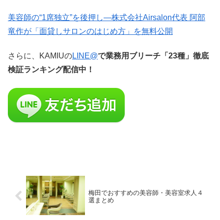
美容師の“1席独立”を後押し—株式会社Airsalon代表 阿部
竜作が「面貸しサロンのはじめ方」を無料公開
さらに、KAMIUの
LINE@
で業務用ブリーチ「23種」徹底
検証ランキング配信中！
梅田でおすすめの美容師・美容室求人４
選まとめ