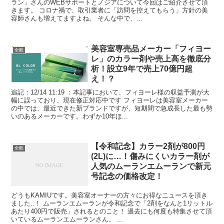
ラン」さんのWEBサポートとノジアについて今回はご紹介させて頂
きます。 コロナ禍で、取引業者に「訪問を控えてもらう」方針の美
容師さんも増えてますよね。 そんな中で、...
美容室専売品メーカー「フィヨー
全般
レ」のカラー剤や売上高を徹底分
析！設立9年で売上70億円超
え！？
追記：12/14 11:19 ：本記事において、フィヨーレ様の収益予測が大
幅に誤っており、現在修正対応中です フィヨーレは美容室メーカー
の中では、最近できた新ブランドですが、短期間で急成長した最も勢
いのあるメーカーです。わずか10年ほ...
【令和記念】カラー2剤が800円
全般
(2L)に…！傷みにくいカラー剤が
人気のムーランエムーランで新元
号記念の価格改定！
どうもKAMIUです。美容室オーナーの方々にお得なニュースを頂き
ました..！ ムーランエムーランが令和記念で「2剤をなんと1リットル
あたり400円で販売」されるとのこと！ 過去にも何度も特集させて頂
いているムーランエムーランさん。 ...