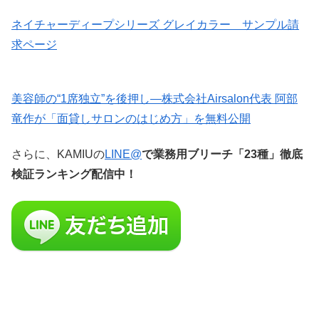
ネイチャーディープシリーズ グレイカラー サンプル請
求ページ
美容師の“1席独立”を後押し—株式会社Airsalon代表 阿部
竜作が「面貸しサロンのはじめ方」を無料公開
さらに、KAMIUの
LINE@
で業務用ブリーチ「23種」徹底
検証ランキング配信中！