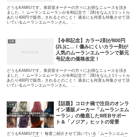
どうもKAMIUです。美容室オーナーの方々にお得なニュースを頂き
ました..！ ムーランエムーランが令和記念で「2剤をなんと1リットル
あたり400円で販売」されるとのこと！ 過去にも何度も特集させて頂
いているムーランエムーランさん。 ...
【令和記念】カラー2剤が800円
全般
(2L)に…！傷みにくいカラー剤が
人気のムーランエムーランで新元
号記念の価格改定！
どうもKAMIUです。美容室オーナーの方々にお得なニュースを頂き
ました..！ ムーランエムーランが令和記念で「2剤をなんと1リットル
あたり400円で販売」されるとのこと！ 過去にも何度も特集させて頂
いているムーランエムーランさん。 ...
【話題】コロナ禍で注目のオンラ
全般
イン通販メーカー「ムーランエム
ーラン」の徹底したWEBサポー
ト＆「ノジア」ヒットの背景
どうもKAMIUです！ 毎度ご紹介させて頂いている「ムーランエムー