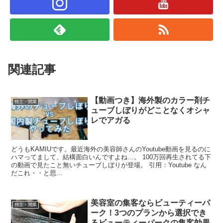
関連記事
【動画つき】海外製のカラー剤チ
独立・開業
ューブしぼりがどことなくオシャ
レでアガる
どうもKAMIUです。最近海外の美容師さんのYoutube動画を見るのに
ハマってまして、結構面白いんですよね…。 100万回再生されてる下
の動画で見たこと無いチューブしぼりが登場。 引用：Youtube なん
だこれ・・と思...
美容室の集客ならビューティーパ
独立・開業
ーク！3つのプランから選択でき
るビューティーパークの集客効果