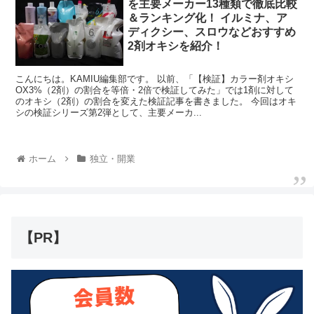
を主要メーカー13種類で徹底比較
＆ランキング化！ イルミナ、ア
ディクシー、スロウなどおすすめ
2剤オキシを紹介！
こんにちは。KAMIU編集部です。 以前、「【検証】カラー剤オキシ
OX3%（2剤）の割合を等倍・2倍で検証してみた」では1剤に対して
のオキシ（2剤）の割合を変えた検証記事を書きました。 今回はオキ
シの検証シリーズ第2弾として、主要メーカ...
ホーム
独立・開業
【PR】