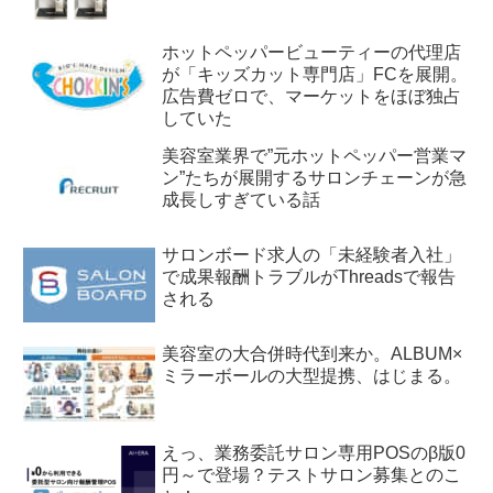
ホットペッパービューティーの代理店
が「キッズカット専門店」FCを展開。
広告費ゼロで、マーケットをほぼ独占
していた
美容室業界で”元ホットペッパー営業マ
ン”たちが展開するサロンチェーンが急
成長しすぎている話
サロンボード求人の「未経験者入社」
で成果報酬トラブルがThreadsで報告
される
美容室の大合併時代到来か。ALBUM×
ミラーボールの大型提携、はじまる。
えっ、業務委託サロン専用POSのβ版0
円～で登場？テストサロン募集とのこ