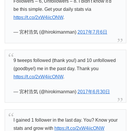
Followers – 6, Unfollowers – 8. I didn't know it'd
be this simple. Get your daily stats via
https://t.co/2xW4iicONW
.
— 宮村浩気 (@hirokimanman)
2017年7月6日
9 tweeps followed (thank you!) and 10 unfollowed
(goodbye!) me in the past day. Thank you
https://t.co/2xW4iicONW
.
— 宮村浩気 (@hirokimanman)
2017年6月30日
I gained 1 follower in the last day. You? Know your
stats and grow with
https://t.co/2xW4iicONW