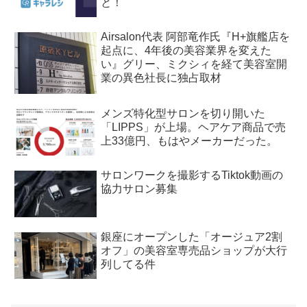
と！
Airsalon代表 阿部竜作氏『H+旗艦店を
起点に、4年後の美容業界を変えた
い』グリー、ミクシィを経て美容室開
業の異色社長に独占取材
メンズ特化型サロンを切り開いた
「LIPPS」が上場。ヘアケア商品で売
上33億円、もはやメーカーだった。
サロンワークを撮影するTiktok動画の
協力サロン募集
銀座にオープンした「オージュア2割
オフ」の美容室専売品ショップが大行
列してる件