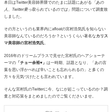
本日はTwitter美容師界隈でのたまに話題にあがる
「あの
人、Twitter乗っ取られているのでは」
問題について調査致
しました。
その方というのも業界内にafloatの宮村浩気氏を知らない
美容師なんているのだろうか？というくらい著名な
カリス
マ美容師の宮村浩気氏
。
2016年のドリームプラスで見せた宮村氏のヘアショーテ
ーマの
「チョー余裕♥」
は一時期、話題となり、「あの言
葉を思い浮かべれば辛いことも忘れられるの」と多くの
方々を元気づけたとも言われています。
そんな宮村氏のTwitterに今、なにが起こっているのか？調
査と対応策をまとめましたのでご覧くださいませ。