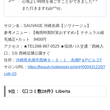
心地よい時間を過ごすことができました^ ^
また行きますね(o^^o)」
サロン名：SAUVAGE 沖縄糸満【ソヴァージュ】
参考メニュー：【梅雨時期対策おすすめ♪】ナチュラル縮
毛矯正+カット 9400円
アクセス：★TEL098-987-0525 ★琉球バス交通「西崎入
口」1分 西崎近隣公園すぐ
住所：
沖縄県糸満市西崎６－５－１ 糸満P＆Pビル２F
サロンURL：
https://beauty.hotpepper.jp/slnH000431220/?
cstt=10
9位：《口コミ数28件》Liberta