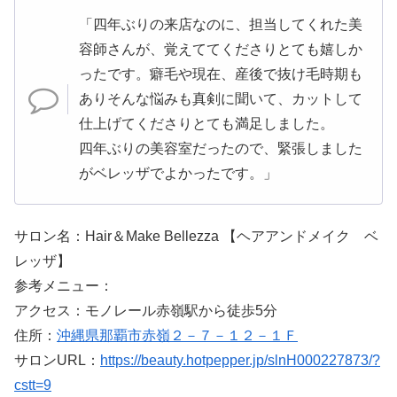
「四年ぶりの来店なのに、担当してくれた美
容師さんが、覚えててくださりとても嬉しか
ったです。癖毛や現在、産後で抜け毛時期も
ありそんな悩みも真剣に聞いて、カットして
仕上げてくださりとても満足しました。
四年ぶりの美容室だったので、緊張しました
がベレッザでよかったです。」
サロン名：Hair＆Make Bellezza 【ヘアアンドメイク ベ
レッザ】
参考メニュー：
アクセス：モノレール赤嶺駅から徒歩5分
住所：
沖縄県那覇市赤嶺２－７－１２－１Ｆ
サロンURL：
https://beauty.hotpepper.jp/slnH000227873/?
cstt=9