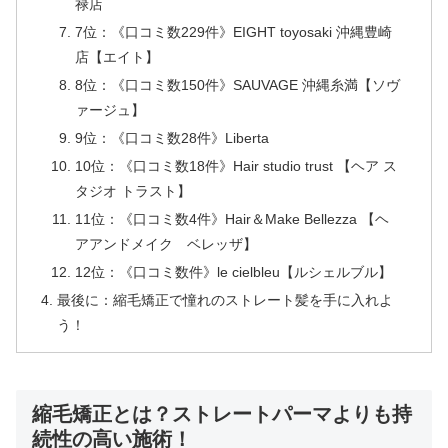
禄店
7位：《口コミ数229件》EIGHT toyosaki 沖縄豊崎
店【エイト】
8位：《口コミ数150件》SAUVAGE 沖縄糸満【ソヴ
ァージュ】
9位：《口コミ数28件》Liberta
10位：《口コミ数18件》Hair studio trust 【ヘア ス
タジオ トラスト】
11位：《口コミ数4件》Hair＆Make Bellezza 【ヘ
アアンドメイク ベレッザ】
12位：《口コミ数件》le cielbleu【ルシェルブル】
最後に：縮毛矯正で憧れのストレート髪を手に入れよ
う！
縮毛矯正とは？ストレートパーマよりも持
続性の高い施術！