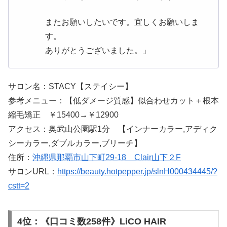
またお願いしたいです。宜しくお願いしま
す。
ありがとうございました。」
サロン名：STACY【ステイシー】
参考メニュー：【低ダメージ質感】似合わせカット＋根本
縮毛矯正 ￥15400→￥12900
アクセス：奥武山公園駅1分 【インナーカラー,アディク
シーカラー,ダブルカラー,ブリーチ】
住所：
沖縄県那覇市山下町29-18 Clair山下２F
サロンURL：
https://beauty.hotpepper.jp/slnH000434445/?
cstt=2
4位：《口コミ数258件》LiCO HAIR