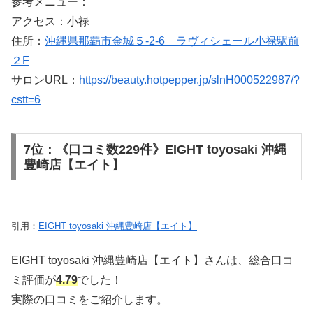
参考メニュー：
アクセス：小禄
住所：
沖縄県那覇市金城５-2-6 ラヴィシェール小禄駅前
２F
サロンURL：
https://beauty.hotpepper.jp/slnH000522987/?
cstt=6
7位：《口コミ数229件》EIGHT toyosaki 沖縄
豊崎店【エイト】
引用：
EIGHT toyosaki 沖縄豊崎店【エイト】
EIGHT toyosaki 沖縄豊崎店【エイト】さんは、総合口コ
ミ評価が
4.79
でした！
実際の口コミをご紹介します。