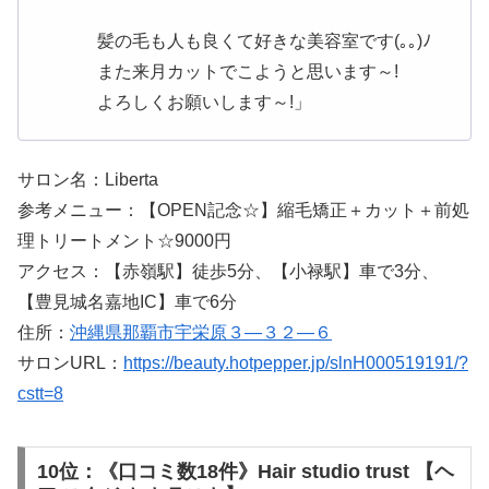
髪の毛も人も良くて好きな美容室です(｡｡)ﾉ
また来月カットでこようと思います～!
よろしくお願いします～!」
サロン名：Liberta
参考メニュー：【OPEN記念☆】縮毛矯正＋カット＋前処
理トリートメント☆9000円
アクセス：【赤嶺駅】徒歩5分、【小禄駅】車で3分、
【豊見城名嘉地IC】車で6分
住所：
沖縄県那覇市宇栄原３―３２―６
サロンURL：
https://beauty.hotpepper.jp/slnH000519191/?
cstt=8
10位：《口コミ数18件》Hair studio trust 【ヘ