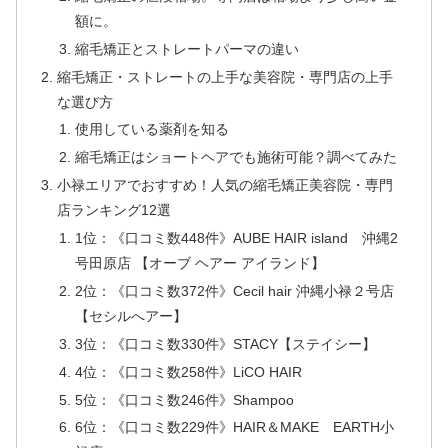
額に。
縮毛矯正とストレートパーマの違い
縮毛矯正・ストレートの上手な美容院・専門店の上手
な選び方
使用している薬剤を知る
縮毛矯正はショートヘアでも施術可能？調べてみた
小禄エリアでおすすめ！人気の縮毛矯正美容院・専門
店ランキング12選
1位：《口コミ数448件》AUBE HAIR island 沖縄2
号田原店 【オーブ ヘアー アイランド】
2位：《口コミ数372件》Cecil hair 沖縄小禄２号店
【セシルへアー】
3位：《口コミ数330件》STACY【ステイシー】
4位：《口コミ数258件》LiCO HAIR
5位：《口コミ数246件》Shampoo
6位：《口コミ数229件》HAIR＆MAKE EARTH小