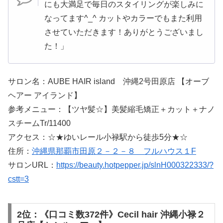
にも大満足で毎日のスタイリングが楽しみに
なってます^_^ カットやカラーでもまた利用
させていただきます！ありがとうございまし
た！」
サロン名：AUBE HAIR island 沖縄2号田原店 【オーブ
ヘアー アイランド】
参考メニュー：【ツヤ髪☆】美髪縮毛矯正＋カット＋ナノ
スチームTr/11400
アクセス：☆★ゆいレール小禄駅から徒歩5分★☆
住所：
沖縄県那覇市田原２－２－８ フルハウス１F
サロンURL：
https://beauty.hotpepper.jp/slnH000322333/?
cstt=3
2位：《口コミ数372件》Cecil hair 沖縄小禄２