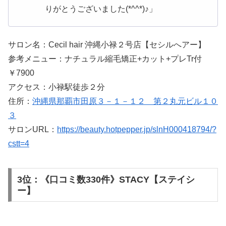
りがとうございました(*^^*)♪」
サロン名：Cecil hair 沖縄小禄２号店【セシルへアー】
参考メニュー：ナチュラル縮毛矯正+カット+プレTr付
￥7900
アクセス：小禄駅徒歩２分
住所：
沖縄県那覇市田原３－１－１２ 第２丸元ビル１０
３
サロンURL：
https://beauty.hotpepper.jp/slnH000418794/?
cstt=4
3位：《口コミ数330件》STACY【ステイシ
ー】