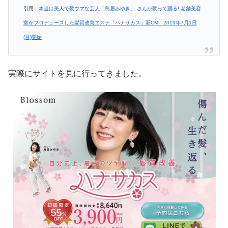
引用：
本当は美人で歌ウマな芸人「鳥居みゆき」 さんが歌って踊る! 老舗美容
室がプロデュースした髪質改善エステ「ハナサカス」新CM 2019年7月1日
(月)開始
実際にサイトを見に行ってきました。