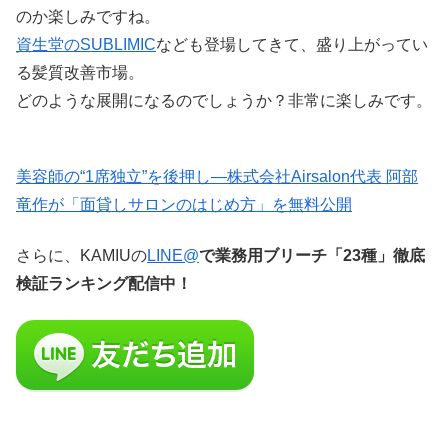
のか楽しみですね。
資生堂のSUBLIMIC
なども登場してきて、盛り上がってい
る髪質改善市場。
どのような展開になるのでしょうか？非常に楽しみです。
美容師の“1席独立”を後押し—株式会社Airsalon代表 阿部
竜作が「面貸しサロンのはじめ方」を無料公開
さらに、KAMIUの
LINE@
で業務用ブリーチ「23種」徹底
検証ランキング配信中！