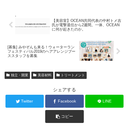
【美容室】OCEAN共同代表の中村トメ吉
氏が電撃退任から2週間。一体、OCEAN
に何が起きたのか。
[募集] みやぞんも来る！ウォーターラン
フェスティバル2019のヘアアレンジブー
ススタッフを募集
独立・開業
美容材料
トリートメント
シェアする
Twitter
Facebook
LINE
コピー