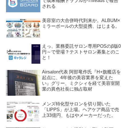
で成果報酬トラブルがThreadsで報告
される
美容室の大合併時代到来か。ALBUM×
ミラーボールの大型提携、はじまる。
えっ、業務委託サロン専用POSのβ版0
円～で登場？テストサロン募集とのこ
と！
Airsalon代表 阿部竜作氏『H+旗艦店を
起点に、4年後の美容業界を変えた
い』グリー、ミクシィを経て美容室開
業の異色社長に独占取材
メンズ特化型サロンを切り開いた
「LIPPS」が上場。ヘアケア商品で売
上33億円、もはやメーカーだった。