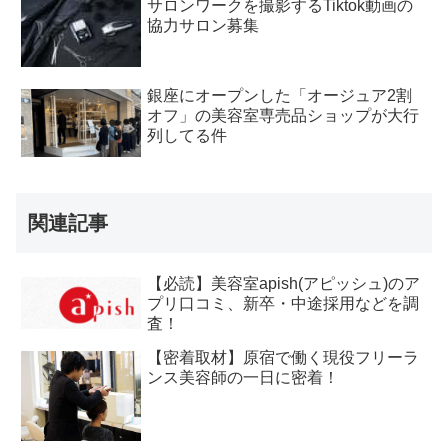
サロンワークを撮影するTiktok動画の
協力サロン募集
銀座にオープンした「オージュア2割
オフ」の美容室専売品ショップが大行
列してる件
関連記事
【必読】美容室apish(アピッシュ)のア
プリ口コミ、新卒・中途採用などを調
査！
【密着取材】原宿で働く現役フリーラ
ンス美容師の一日に密着！