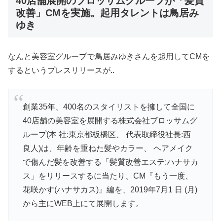
40店舗展開のブロッサムグループが「髪質
改善」CMを実施。起用タレントは鳥居み
ゆき
なんと美容室グループで鳥居みゆきさんを起用してCMを
するというプレスリリースが..
創業35年、400名のスタイリストを擁して全国に
40店舗の美容室を展開する株式会社ブロッサムグ
ループ(本 社:東京都板橋区、 代表取締役社長:西
良人)は、年齢を重ねた髪やカラー、 ヘアメイク
で傷んだ髪を改善する「髪質改善エステ:ハナサカ
ス」をリリースするに当たり、CM『もう一度、
花咲かす(ハナサカス)』編を、2019年7月1 日 (月)
から主にWEB上にて展開します。