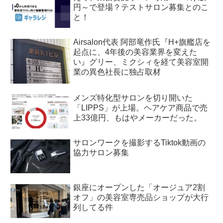
円～で登場？テストサロン募集とのこ
と！
Airsalon代表 阿部竜作氏『H+旗艦店を
起点に、4年後の美容業界を変えた
い』グリー、ミクシィを経て美容室開
業の異色社長に独占取材
メンズ特化型サロンを切り開いた
「LIPPS」が上場。ヘアケア商品で売
上33億円、もはやメーカーだった。
サロンワークを撮影するTiktok動画の
協力サロン募集
銀座にオープンした「オージュア2割
オフ」の美容室専売品ショップが大行
列してる件