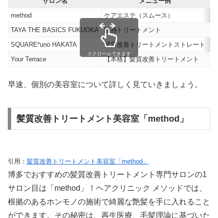
サロン名
メニュー例
method
ケアエステ（スムース）
1
TAYA THE BASICS FUKUOKA
酸熱トリートメント
1
SQUARE*uno HAKATA
髪質改善トリートメントストレート
1
スクロールできます
Your Terrace
【本格】髪質改善トリートメント
5
早速、個別の美容室について詳しく見ていきましょう。
髪質改善トリートメント美容室「method」
引用：
髪質改善トリートメント美容室「method」
博多でおすすめの髪質改善トリートメント専門サロンの1
サロン目は「method」！ヘアクリニック メソッドでは、
根拠のあるホンモノの施術で綺麗な艶髪を手に入れること
ができます。その秘密は、再生医療、毛髪理論に基づいた