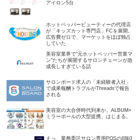
アイロン5台
ホットペッパービューティーの代理店
が「キッズカット専門店」FCを展開。
広告費ゼロで、マーケットをほぼ独占
していた
美容室業界で”元ホットペッパー営業マ
ン”たちが展開するサロンチェーンが急
成長しすぎている話
サロンボード求人の「未経験者入社」
で成果報酬トラブルがThreadsで報告
される
美容室の大合併時代到来か。ALBUM×
ミラーボールの大型提携、はじまる。
えっ、業務委託サロン専用POSのβ版0