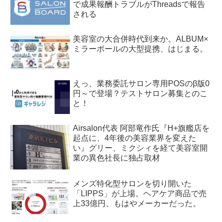
で成果報酬トラブルがThreadsで報告
される
美容室の大合併時代到来か。ALBUM×
ミラーボールの大型提携、はじまる。
えっ、業務委託サロン専用POSのβ版0
円～で登場？テストサロン募集とのこ
と！
Airsalon代表 阿部竜作氏『H+旗艦店を
起点に、4年後の美容業界を変えた
い』グリー、ミクシィを経て美容室開
業の異色社長に独占取材
メンズ特化型サロンを切り開いた
「LIPPS」が上場。ヘアケア商品で売
上33億円、もはやメーカーだった。