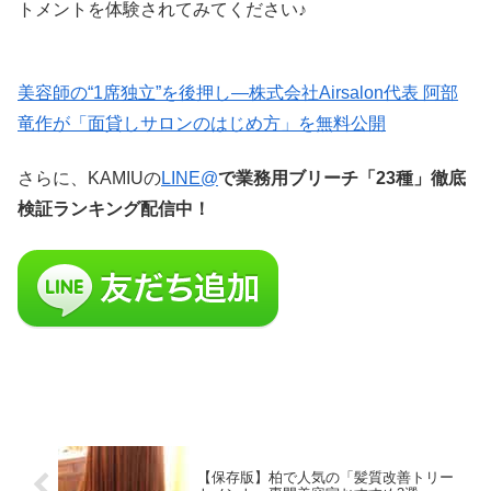
トメントを体験されてみてください♪
美容師の“1席独立”を後押し—株式会社Airsalon代表 阿部
竜作が「面貸しサロンのはじめ方」を無料公開
さらに、KAMIUの
LINE@
で業務用ブリーチ「23種」徹底
検証ランキング配信中！
【保存版】柏で人気の「髪質改善トリー