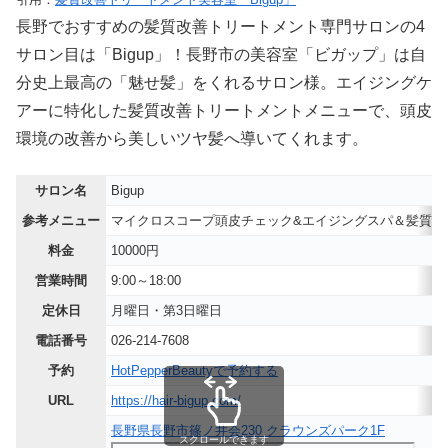
長野でおすすめの髪質改善トリートメント専門サロンの4
サロン目は「Bigup」！長野市の美容室「ビガップ」は自
分史上最高の「魅せ髪」をくれるサロン様。エイジングケ
アーに特化した髪質改善トリートメントメニューで、頭皮
環境の改善から美しいツヤ髪へ導いてくれます。
サロン名
Bigup
参考メニュー
マイクロスコープ頭皮チェック&エイジングスパ＆髪質改
料金
10000円
営業時間
9:00～18:00
定休日
月曜日・第3日曜日
電話番号
026-214-7608
予約
HotPepperBeautyで予約する
URL
https://hair-bigup.com/
長野県長野市篠ノ井会230 クラウンズパーク1F
スクロールできます