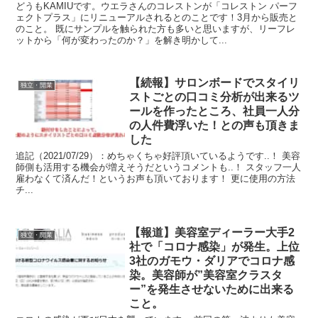
どうもKAMIUです。ウエラさんのコレストンが「コレストン パーフ
ェクトプラス」にリニューアルされるとのことです！3月から販売と
のこと。 既にサンプルを触られた方も多いと思いますが、リーフレ
ットから「何が変わったのか？」を解き明かして...
【続報】サロンボードでスタイリ
独立・開業
ストごとの口コミ分析が出来るツ
ールを作ったところ、社員一人分
の人件費浮いた！との声も頂きま
した
追記（2021/07/29）：めちゃくちゃ好評頂いているようです..！ 美容
師側も活用する機会が増えそうだというコメントも..！ スタッフ一人
雇わなくて済んだ！というお声も頂いております！ 更に使用の方法
チ...
【報道】美容室ディーラー大手2
独立・開業
社で「コロナ感染」が発生。上位
3社のガモウ・ダリアでコロナ感
染。美容師が”美容室クラスタ
ー”を発生させないために出来る
こと。