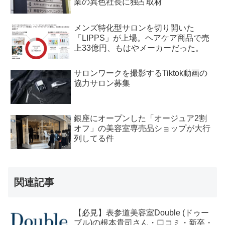
業の異色社長に独占取材
メンズ特化型サロンを切り開いた
「LIPPS」が上場。ヘアケア商品で売
上33億円、もはやメーカーだった。
サロンワークを撮影するTiktok動画の
協力サロン募集
銀座にオープンした「オージュア2割
オフ」の美容室専売品ショップが大行
列してる件
関連記事
【必見】表参道美容室Double (ドゥー
ブル)の根本貴司さん・口コミ・新卒・