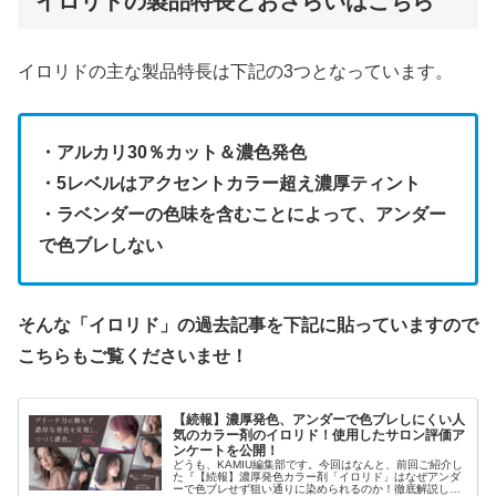
イロリドの製品特長とおさらいはこちら
イロリドの主な製品特長は下記の3つとなっています。
・アルカリ30％カット＆濃色発色
・5レベルはアクセントカラー超え濃厚ティント
・ラベンダーの色味を含むことによって、アンダー
で色ブレしない
そんな「イロリド」の過去記事を下記に貼っていますので
こちらもご覧くださいませ！
【続報】濃厚発色、アンダーで色ブレしにくい人
気のカラー剤のイロリド！使用したサロン評価ア
ンケートを公開！
どうも、KAMIU編集部です。今回はなんと、前回ご紹介し
た『【続報】濃厚発色カラー剤「イロリド」はなぜアンダ
ーで色ブレせず狙い通りに染められるのか！徹底解説して