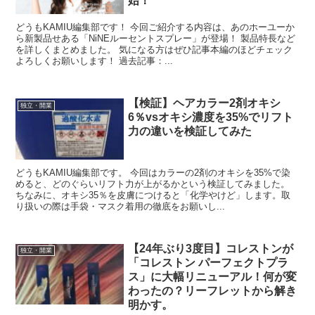
始！
どうもKAMIU編集部です！ 今回ご紹介する内容は、あのホーユーか
ら新製品せある「NiNEルーセントスプレー」が登場！ 製品特長など
を詳しくまとめました。 気になる方はぜひ記事本編のほどチェック
よろしくお願いします！ 過去記事：...
【検証】ヘアカラー2剤オキシ
独立・開業
6％vsオキシ濃度を35%でリフト
力の違いを検証してみた
どうもKAMIU編集部です。 今回はカラーの2剤のオキシを35%で染
めると、どのぐらいリフト力が上がるかという検証してみました。
ちなみに、オキシ35％を皮膚につけると「化学やけど」します。取
り扱いの際は手袋・マスク着用の徹底をお願いし...
【24年ぶり3度目】コレストンが
独立・開業
「コレストン パーフェクトプラ
ス」に大幅リニューアル！何が変
わったの？リーフレットから解き
明かす。