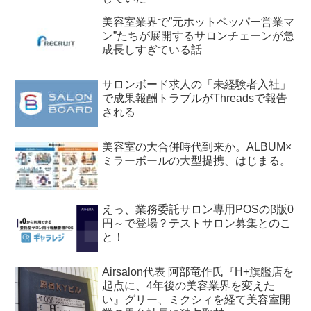
美容室業界で”元ホットペッパー営業マ
ン”たちが展開するサロンチェーンが急
成長しすぎている話
サロンボード求人の「未経験者入社」
で成果報酬トラブルがThreadsで報告
される
美容室の大合併時代到来か。ALBUM×
ミラーボールの大型提携、はじまる。
えっ、業務委託サロン専用POSのβ版0
円～で登場？テストサロン募集とのこ
と！
Airsalon代表 阿部竜作氏『H+旗艦店を
起点に、4年後の美容業界を変えた
い』グリー、ミクシィを経て美容室開