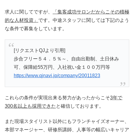
求人に関してですが、
「集客成功サロンだからこその積極
的な人材投資」
です。中途スタッフに関しては下記のよう
な条件で募集をしています。
[リクエストQJより引用]
歩合フリー５４．５％～、自由出勤制、土日休み
可、保障給55万円、入社祝い金１００万円等
https://www.qjnavi.jp/company/20011823
これらの条件が実現出来る努力があったからこそ
3年で
300名以上も採用できた
と確信しております。
また現場スタイリスト以外にもフランチャイズオーナー、
本部マネージャー、研修所講師、人事等の幅広いキャリア