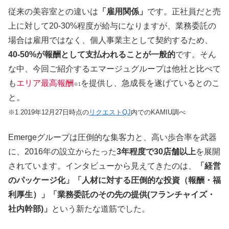
従来の美容室との違いは
「雇用関係」
です。正社員だと売
上に対して20-30%程度が給与になりますが、業務委託の
場合は雇用ではなく、個人事業主として契約するため、
40-50%が報酬として支払われることが一般的
です。そん
な中、今回ご紹介するエマージュグループは他社と比べて
も
エリア最高報酬
を提供し、急成長を遂げているとのこ
※1
と。
※1.2019年12月27日時点の
リクエストQJ
内でのKAMIU調べ
Emergeグループは圧倒的な集客力と、高い歩合率を武器
に、2016年の設立からたった
3年程度で30店舗以上
を展開
されています。インタビューから見えてきたのは、
「経営
のパッケージ化」「人材に対する圧倒的な投資（報酬・福
利厚生）」「業務委託のその先の提供(フランチャイズ・
社内幹部)」
という新たな道筋でした。