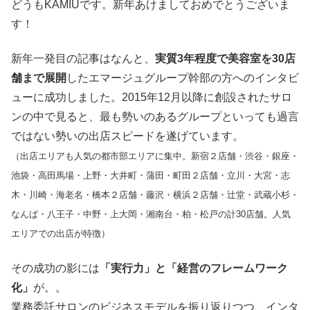
どうもKAMIUです。新年あけましておめでとうございま
す！
新年一発目の記事はなんと、
実質3年程度で美容室を30店
舗まで展開
したエマージュグループ幹部の方へのインタビ
ューに成功しました。2015年12月以降に創設されたサロ
ンの中で見ると、最も勢いのあるグループといっても過言
ではない勢いの出店スピードを遂げています。
（出店エリアも人気の都市部エリアに集中。新宿２店舗・渋谷・銀座・
池袋・高田馬場・上野・大井町・蒲田・町田２店舗・立川・大宮・志
木・川崎・海老名・橋本２店舗・藤沢・横浜２店舗・辻堂・武蔵小杉・
なんば・八王子・中野・上大岡・湘南台・柏・松戸の計30店舗。人気
エリアでの出店が特徴）
その成功の影には
「実行力」と「経営のフレームワーク
化」
が。。
業務委託サロンのビジネスモデルを振り返りつつ、インタ