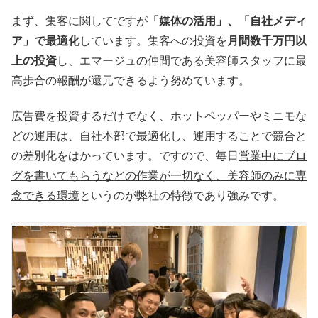
まず、集客に関してですが
「媒体の活用」、「自社メディ
ア」で最適化
しています。集客への投資を
月間数千万円以
上の投資
し、エマージュの仲間である美容師スタッフに最
高歩合の報酬が還元できるよう努めています。
広告費を投資するだけでなく、ホットペッパーやミニモな
どの運用は、自社本部で最適化し、運用することで競合と
の差別化をはかっています。ですので、毎日
営業中にブロ
グを書いてもらうなどの作業が一切なく、美容師のみに専
念できる環境
というのが弊社の特徴であり強みです。