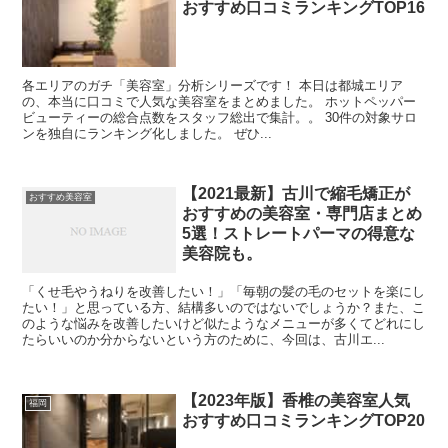
おすすめ口コミランキングTOP16
各エリアのガチ「美容室」分析シリーズです！ 本日は都城エリア
の、本当に口コミで人気な美容室をまとめました。 ホットペッパー
ビューティーの総合点数をスタッフ総出で集計。。 30件の対象サロ
ンを独自にランキング化しました。 ぜひ...
【2021最新】古川で縮毛矯正が
おすすめ美容室
おすすめの美容室・専門店まとめ
5選！ストレートパーマの得意な
美容院も。
「くせ毛やうねりを改善したい！」「毎朝の髪の毛のセットを楽にし
たい！」と思っている方、結構多いのではないでしょうか？また、こ
のような悩みを改善したいけど似たようなメニューが多くてどれにし
たらいいのか分からないという方のために、今回は、古川エ...
【2023年版】香椎の美容室人気
福岡
おすすめ口コミランキングTOP20