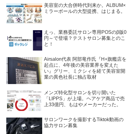
美容室の大合併時代到来か。ALBUM×
ミラーボールの大型提携、はじまる。
えっ、業務委託サロン専用POSのβ版0
円～で登場？テストサロン募集とのこ
と！
Airsalon代表 阿部竜作氏『H+旗艦店を
起点に、4年後の美容業界を変えた
い』グリー、ミクシィを経て美容室開
業の異色社長に独占取材
メンズ特化型サロンを切り開いた
「LIPPS」が上場。ヘアケア商品で売
上33億円、もはやメーカーだった。
サロンワークを撮影するTiktok動画の
協力サロン募集