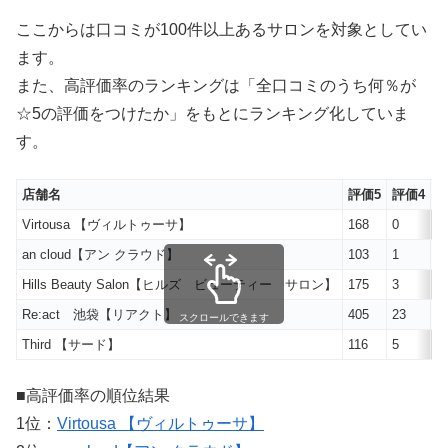
ここからは口コミが100件以上あるサロンを対象としてい
ます。
また、高評価率のランキングは「全口コミのうち何％が
☆5の評価をつけたか」をもとにランキング化していま
す。
店舗名
評価5
評価4
評
Virtousa 【ヴィルトゥーサ】
168
0
0
an cloud【アン クラウド】
103
1
0
Hills Beauty Salon【ヒルズ ビューティー サロン】
175
3
1
Re:act 池袋【リアクト】
405
23
0
スクロールできます
Third 【サード】
116
5
1
■高評価率の順位結果
1位：
Virtousa 【ヴィルトゥーサ】