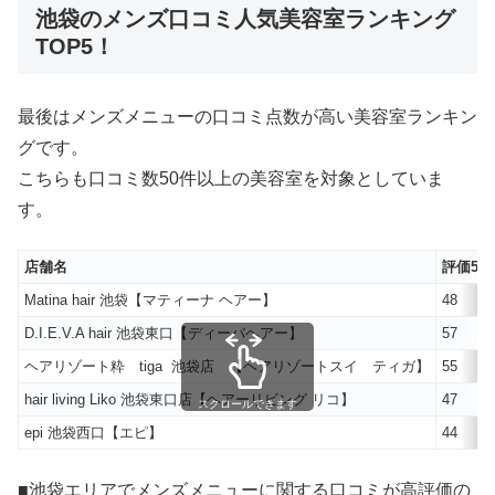
池袋のメンズ口コミ人気美容室ランキング
TOP5！
最後はメンズメニューの口コミ点数が高い美容室ランキン
グです。
こちらも口コミ数50件以上の美容室を対象としていま
す。
店舗名
評価5
Matina hair 池袋【マティーナ ヘアー】
48
D.I.E.V.A hair 池袋東口【ディーバヘアー】
57
ヘアリゾート粋 tiga 池袋店 【ヘアリゾートスイ ティガ】
55
hair living Liko 池袋東口店【ヘアーリビング リコ】
47
スクロールできます
epi 池袋西口【エピ】
44
■池袋エリアでメンズメニューに関する口コミが高評価の