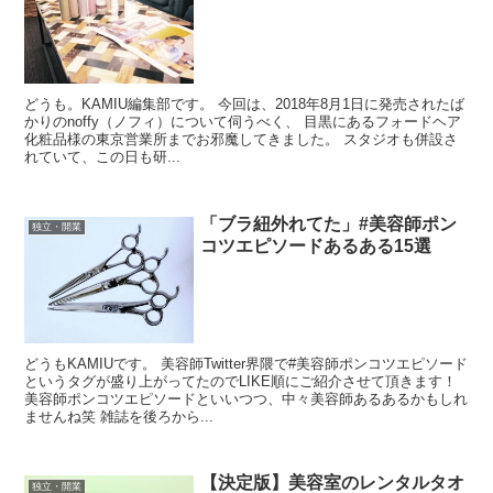
どうも。KAMIU編集部です。 今回は、2018年8月1日に発売されたば
かりのnoffy（ノフィ）について伺うべく、 目黒にあるフォードヘア
化粧品様の東京営業所までお邪魔してきました。 スタジオも併設さ
れていて、この日も研...
「ブラ紐外れてた」#美容師ポン
独立・開業
コツエピソードあるある15選
どうもKAMIUです。 美容師Twitter界隈で#美容師ポンコツエピソード
というタグが盛り上がってたのでLIKE順にご紹介させて頂きます！
美容師ポンコツエピソードといいつつ、中々美容師あるあるかもしれ
ませんね笑 雑誌を後ろから...
【決定版】美容室のレンタルタオ
独立・開業