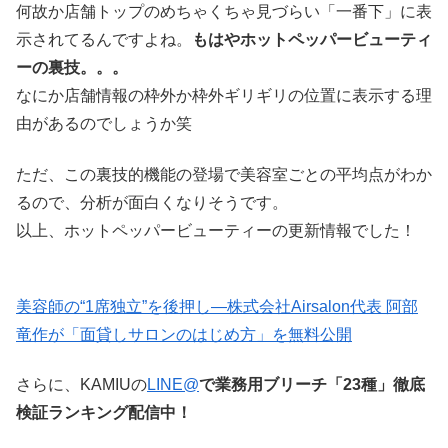
何故か店舗トップのめちゃくちゃ見づらい「一番下」に表
示されてるんですよね。
もはやホットペッパービューティ
ーの裏技。。。
なにか店舗情報の枠外か枠外ギリギリの位置に表示する理
由があるのでしょうか笑
ただ、この裏技的機能の登場で美容室ごとの平均点がわか
るので、分析が面白くなりそうです。
以上、ホットペッパービューティーの更新情報でした！
美容師の“1席独立”を後押し—株式会社Airsalon代表 阿部
竜作が「面貸しサロンのはじめ方」を無料公開
さらに、KAMIUの
LINE@
で業務用ブリーチ「23種」徹底
検証ランキング配信中！