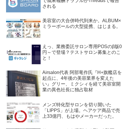
で成果報酬トラブルがThreadsで報告
される
美容室の大合併時代到来か。ALBUM×
ミラーボールの大型提携、はじまる。
えっ、業務委託サロン専用POSのβ版0
円～で登場？テストサロン募集とのこ
と！
Airsalon代表 阿部竜作氏『H+旗艦店を
起点に、4年後の美容業界を変えた
い』グリー、ミクシィを経て美容室開
業の異色社長に独占取材
メンズ特化型サロンを切り開いた
「LIPPS」が上場。ヘアケア商品で売
上33億円、もはやメーカーだった。