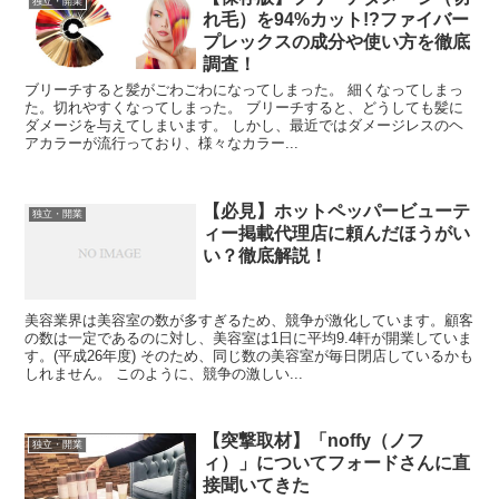
独立・開業
れ毛）を94%カット!?ファイバー
プレックスの成分や使い方を徹底
調査！
ブリーチすると髪がごわごわになってしまった。 細くなってしまっ
た。切れやすくなってしまった。 ブリーチすると、どうしても髪に
ダメージを与えてしまいます。 しかし、最近ではダメージレスのヘ
アカラーが流行っており、様々なカラー...
【必見】ホットペッパービューテ
独立・開業
ィー掲載代理店に頼んだほうがい
い？徹底解説！
美容業界は美容室の数が多すぎるため、競争が激化しています。顧客
の数は一定であるのに対し、美容室は1日に平均9.4軒が開業していま
す。(平成26年度) そのため、同じ数の美容室が毎日閉店しているかも
しれません。 このように、競争の激しい...
【突撃取材】「noffy（ノフ
独立・開業
ィ）」についてフォードさんに直
接聞いてきた