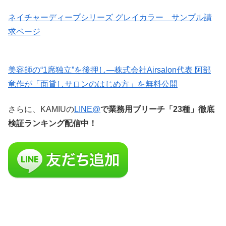
ネイチャーディープシリーズ グレイカラー サンプル請
求ページ
美容師の“1席独立”を後押し—株式会社Airsalon代表 阿部
竜作が「面貸しサロンのはじめ方」を無料公開
さらに、KAMIUの
LINE@
で業務用ブリーチ「23種」徹底
検証ランキング配信中！