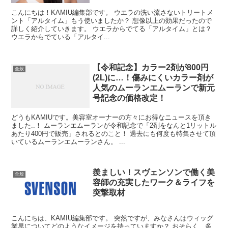
こんにちは！KAMIU編集部です。 ウエラの洗い流さないトリートメ
ント「アルタイム」もう使いましたか？ 想像以上の効果だったので
詳しく紹介していきます。 ウエラからでてる「アルタイム」とは？
ウエラからでている「アルタイ...
【令和記念】カラー2剤が800円
全般
(2L)に…！傷みにくいカラー剤が
人気のムーランエムーランで新元
号記念の価格改定！
どうもKAMIUです。美容室オーナーの方々にお得なニュースを頂き
ました..！ ムーランエムーランが令和記念で「2剤をなんと1リットル
あたり400円で販売」されるとのこと！ 過去にも何度も特集させて頂
いているムーランエムーランさん。 ...
羨ましい！スヴェンソンで働く美
全般
容師の充実したワーク＆ライフを
突撃取材
こんにちは、KAMIU編集部です。 突然ですが、みなさんはウィッグ
業界についてどのようなイメージを持っていますか？ おそらく、多