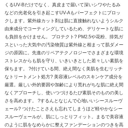
くるUV-Bだけでなく、真皮まで届いて深いシワやたるみ
などの光老化を引き起こすUV-Aもパーフェクトにブロッ
クします。紫外線カット剤は肌に直接触れないようシルク
由来成分でコーティングしているため、デリケートな肌に
も負担をかけません。 プロテクト? PM2.5や花粉、排気ガ
スといった大気中の汚染物質は紫外線と相まって肌ダメー
ジの原因に。先進のリペアテクノロジーでさまざまな環境
ストレスからも肌を守り、いきいきとした若々しい素肌を
保ちます。 ?付けている間、絶え間なく美肌を生むリッチ
なトリートメント処方? 美容液レベルのスキンケア成分を
厳選。厳しい外的要因や加齢により荒れがちな肌に絶え間
なくアプローチし、使いつづけるたび素肌そのものの美し
さを高めます。 ?するんとなじんで心地いいシースルーヴ
ェール? つけたことさえも忘れてしまうほど軽やかなシー
スルーヴェールが、肌にしっとりフィット。まるで美容液
のように肌をなめらかに整えファンデーションのつきを高