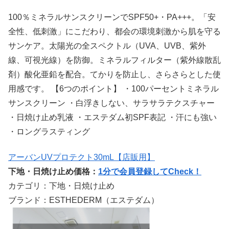
100％ミネラルサンスクリーンでSPF50+・PA+++。「安
全性、低刺激」にこだわり、都会の環境刺激から肌を守る
サンケア。太陽光の全スペクトル（UVA、UVB、紫外
線、可視光線）を防御。ミネラルフィルター（紫外線散乱
剤）酸化亜鉛を配合。てかりを防止し、さらさらとした使
用感です。 【6つのポイント】 ・100パーセントミネラル
サンスクリーン ・白浮きしない、サラサラテクスチャー
・日焼け止め乳液 ・エステダム初SPF表記 ・汗にも強い
・ロングラスティング
アーバンUVプロテクト30mL【店販用】
下地・日焼け止め価格：
1分で会員登録してCheck！
カテゴリ：下地・日焼け止め
ブランド：ESTHEDERM（エステダム）