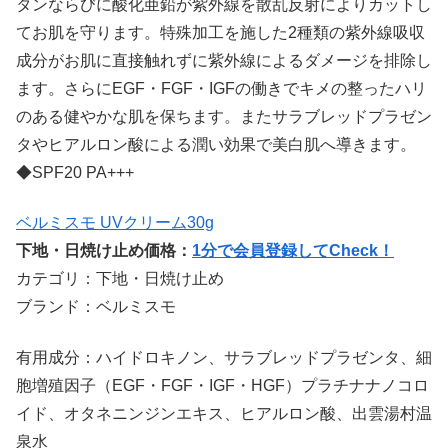
タンならびに酸化亜鉛が紫外線を散乱反射によりカットし
てお肌を守ります。特殊加工を施した2種類の紫外線吸収
成分がお肌に直接触れずに紫外線によるダメージを排除し
ます。さらにEGF・FGF・IGFの働きでキメの整ったハリ
のある健やかな肌を保ちます。またサラブレッドプラゼン
タやヒアルロン酸による潤い効果で美白肌へ導きます。
◆SPF20 PA+++
ベルミスモ UVクリーム30g
下地・日焼け止め価格：
1分で会員登録してCheck！
カテゴリ：下地・日焼け止め
ブランド：ベルミスモ
有用成分：ハイドロキノン、サラブレッドプラゼンタ、細
胞増殖因子（EGF・FGF・IGF・HGF）プラチナナノコロ
イド、オタネニンジンエキス、ヒアルロン酸、出雲湯村温
泉水