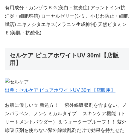
有用成分：カンゾウＢＧ(美白・抗炎症) アラントイン(抗
消炎・細胞増殖) ローヤルゼリー(シミ、小じわ防止・細胞
賦活) ユキノシタエキス(メラニン生成抑制) 天然ビタミン
Ｅ(美肌・抗酸化)
セルケア ピュアホワイトUV 30ml【店販
用】
出典：セルケア ピュアホワイトUV 30ml【店販用】
お肌に優しい☆ 新処方！！ 紫外線吸収剤を含まない、ノ
ンパラベン、ノンケミカルタイプ！ スキンケア機能（ト
リートメントパウダー） & ウォータープルーフ！！ 紫外
線吸収剤を使わない紫外線散乱剤だけで効果を持たせた