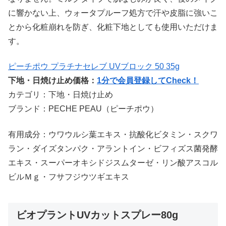
に響かない上、ウォータプルーフ処方で汗や皮脂に強いこ
とから化粧崩れを防ぎ、化粧下地としても使用いただけま
す。
ピーチポウ プラチナセレブ UVブロック 50 35g
下地・日焼け止め価格：
1分で会員登録してCheck！
カテゴリ：下地・日焼け止め
ブランド：PECHE PEAU（ピーチポウ）
有用成分：ウワウルシ葉エキス・抗酸化ビタミン・スクワ
ラン・ダイズタンパク・アラントイン・ビフィズス菌発酵
エキス・スーパーオキシドジスムターゼ・リン酸アスコル
ビルＭｇ・フサフジウツギエキス
ビオプラントUVカットスプレー80g