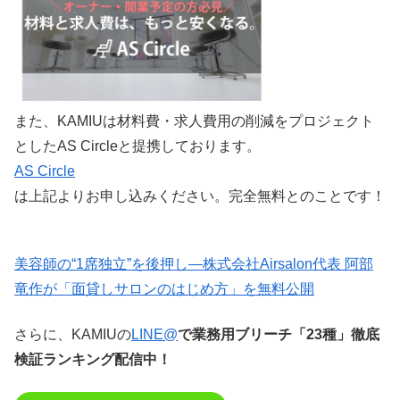
また、KAMIUは材料費・求人費用の削減をプロジェクト
としたAS Circleと提携しております。
AS Circle
は上記よりお申し込みください。完全無料とのことです！
美容師の“1席独立”を後押し—株式会社Airsalon代表 阿部
竜作が「面貸しサロンのはじめ方」を無料公開
さらに、KAMIUの
LINE@
で業務用ブリーチ「23種」徹底
検証ランキング配信中！