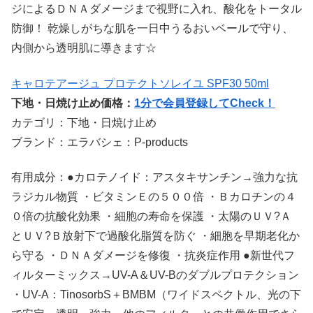
ジによるＤＮＡダメージまで視野に入れ、酸化をトータル
防御！ 乾燥しがちな肌を一日中うるおいベールで守り、
内側から透明肌に導きます☆
キャロテアージュ プロテクトソレイユ SPF30 50ml
下地・日焼け止め価格：
1分で会員登録してCheck！
カテゴリ：下地・日焼け止め
ブランド：エラバシェ：P-products
有用成分：●カロテノイド：アスタキサンチン→強力な抗
ラジカル物質 ・ビタミンＥの５００倍 ・Ｂカロチンの４
０倍の抗酸化効果 ・細胞の寿命を保護 ・太陽のＵＶ?Ａ
とＵＶ?Ｂ放射下で過酸化脂質を防ぐ ・細胞を早期老化か
ら守る ・ＤＮＡダメージを修復 ・抗炎症作用 ●新世代フ
ィルターミックス→UV-A＆UV-Bのダブルプロテクション
・UV-A：TinosorbS＋BMBM（ワイドスペクトル、光の下