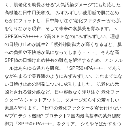
く、肌老化を助長させる“大気汚染ダメージ”にも対応した
高機能な日中用美容液。 みずみずしい使用感で肌になめ
らかにフィットし、日中降り注ぐ“老化ファクター”から肌
を守りながら現在、そして未来の素肌美を育みます。＜
SPF50+/PA++++＞ ?高ＳＰＦなのにみずみずしい、理想
の日焼け止めが誕生? 「紫外線防御力が高くなるほど、肌
への負担や不快感が気になってしまう・・・」 そんな高
SPF値の日焼け止め特有の難点を解消するため、アンプル
ールはあらゆる処方を研究。 「SPF50+/PA++++」であり
ながらまるで美容液のようにみずみずしい、これまでにな
い日焼け止めの開発についに成功しました。 肌老化の元
凶とされる紫外線など、日中容赦なく降り注ぐ“老化ファ
クター”をシャットアウトし、ダメージ知らずの若々しい
素肌を守ります。 ?日中の老化ファクターを寄せ付けない
Ｗプロテクト機能? プロテクト? 国内最高基準の紫外線防
御力「SPF50+ PA++++」をクリア。 シミやそばかすをつ