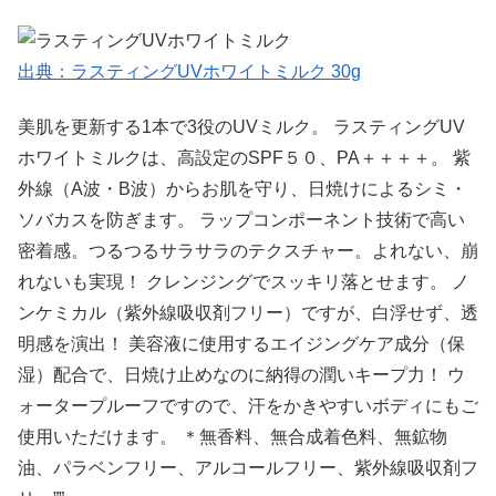
出典：ラスティングUVホワイトミルク 30g
美肌を更新する1本で3役のUVミルク。 ラスティングUV
ホワイトミルクは、高設定のSPF５０、PA＋＋＋＋。 紫
外線（A波・B波）からお肌を守り、日焼けによるシミ・
ソバカスを防ぎます。 ラップコンポーネント技術で高い
密着感。つるつるサラサラのテクスチャー。よれない、崩
れないも実現！ クレンジングでスッキリ落とせます。 ノ
ンケミカル（紫外線吸収剤フリー）ですが、白浮せず、透
明感を演出！ 美容液に使用するエイジングケア成分（保
湿）配合で、日焼け止めなのに納得の潤いキープ力！ ウ
ォータープルーフですので、汗をかきやすいボディにもご
使用いただけます。 ＊無香料、無合成着色料、無鉱物
油、パラベンフリー、アルコールフリー、紫外線吸収剤フ