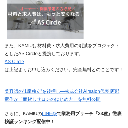
また、KAMIUは材料費・求人費用の削減をプロジェクト
としたAS Circleと提携しております。
AS Circle
は上記よりお申し込みください。完全無料とのことです！
美容師の“1席独立”を後押し—株式会社Airsalon代表 阿部
竜作が「面貸しサロンのはじめ方」を無料公開
さらに、KAMIUの
LINE@
で業務用ブリーチ「23種」徹底
検証ランキング配信中！