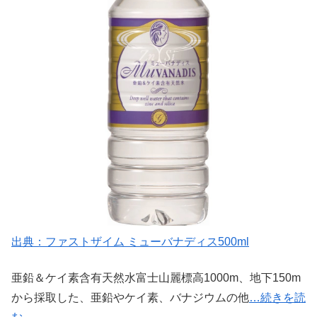
出典：ファストザイム ミューバナディス500ml
亜鉛＆ケイ素含有天然水富士山麗標高1000m、地下150m
から採取した、亜鉛やケイ素、バナジウムの他
…続きを読