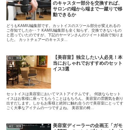
のキャスター部分を交換すれば、
サロンの端から端まで一蹴りで移
動できるか
どうもKAMIU編集部です。カットイスのスツール部分が変えれるの
ご存知でしたか‥？ KAMIU編集部も全く知らず、交換できないもの
と思っていたのですが、下記のヤーマンさんのツイート経由で知りま
した。 カットチェアーのキャスタ...
【美容室】独立したい人必見！本
独立・開業
当におしゃれでおすすめのセット
イス3選
セットイスは美容室においてマストアイテムです。 何故ならセット
イスはお客様に座ってもらうことはもちろん、美容室の雰囲気を創り
出すだします。しかもお客様と絶対に触れ合うので美容室にとってす
ごく大事なアイテムの一つですよね。 美容室の椅...
美容室ディーラーの企画王「ガモ
独立・開業