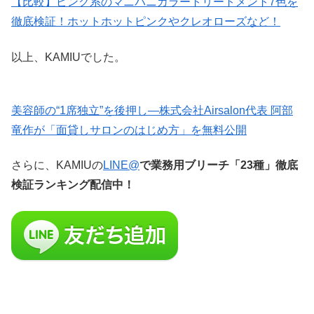
【比較】ピンク系のマニパニカラートリートメント7色を
徹底検証！ホットホットピンクやクレオローズなど！
以上、KAMIUでした。
美容師の“1席独立”を後押し—株式会社Airsalon代表 阿部
竜作が「面貸しサロンのはじめ方」を無料公開
さらに、KAMIUの
LINE@
で業務用ブリーチ「23種」徹底
検証ランキング配信中！