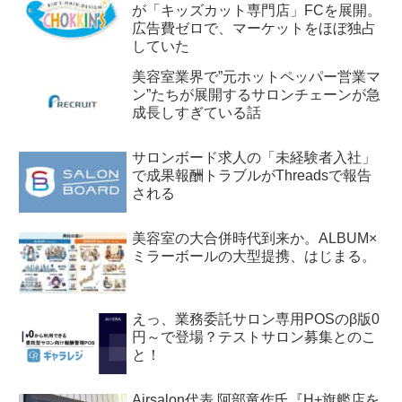
が「キッズカット専門店」FCを展開。
広告費ゼロで、マーケットをほぼ独占
していた
美容室業界で”元ホットペッパー営業マ
ン”たちが展開するサロンチェーンが急
成長しすぎている話
サロンボード求人の「未経験者入社」
で成果報酬トラブルがThreadsで報告
される
美容室の大合併時代到来か。ALBUM×
ミラーボールの大型提携、はじまる。
えっ、業務委託サロン専用POSのβ版0
円～で登場？テストサロン募集とのこ
と！
Airsalon代表 阿部竜作氏『H+旗艦店を