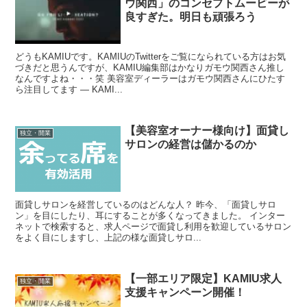
ウ関西」のコンセプトムービーが
良すぎた。明日も頑張ろう
どうもKAMIUです。KAMIUのTwitterをご覧になられている方はお気
づきだと思うんですが、KAMIU編集部はかなりガモウ関西さん推し
なんですよね・・・笑 美容室ディーラーはガモウ関西さんにひたす
ら注目してます — KAMI...
【美容室オーナー様向け】面貸し
独立・開業
サロンの経営は儲かるのか
面貸しサロンを経営しているのはどんな人？ 昨今、「面貸しサロ
ン」を目にしたり、耳にすることが多くなってきました。 インター
ネットで検索すると、求人ページで面貸し利用を歓迎しているサロン
をよく目にしますし、上記の様な面貸しサロ...
【一部エリア限定】KAMIU求人
独立・開業
支援キャンペーン開催！