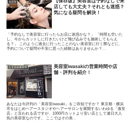
【保存版】美容室は予約なしで来
美容室
店しても大丈夫？それとも迷惑？
気になる疑問を解決！
「予約なしで美容室に行ったらお店に迷惑かな？」 「時間も空いた
し、今からカットしに行きたいけど飛び込みでも施術してもらえ
る？」 このように過去に行ったことのない美容室に行く際などに、
予約について疑問や不安に思った経験はありませんか？...
美容室iwasakiの営業時間や店
おすすめ美容室
舗・評判を紹介！
あなたは今評判の「美容室iwasaki」をご存知ですか？ 東京都・横浜
市をはじめヘアースタジオやヘアーサロンを展開するいわゆる「激安
店」と言われる店ですが、1000円カットより安い店として連日大人
気の美容室なのです。 ここではその美...