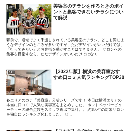
美容室のチラシを作るときのポイ
全般
ントと集客できないチラシについ
て解説
駅前で、道端でよく手渡しされている美容室のチラシ。どこも同じよ
うなデザインのところが多いですが、ただデザインがいいだけでは、
「行ってみたい」とお客様を動かすことはできません。 サロンへの
集客を目指すなら、ただデザインがいいだけではなく...
【2022年版】横浜の美容室おす
全般
すめ口コミ人気ランキングTOP30
各エリアのガチ「美容室」分析シリーズです！ 本日は横浜エリアの
本当に口コミで人気な美容室をまとめました。 ホットペッパービュ
ーティーの総合点数をスタッフ総出で集計。。 約180件の対象サロン
を独自にランキング化しました。 ぜ...