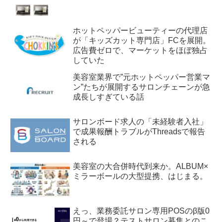
ホットペッパービューティーの代理店
が「キッズカット専門店」FCを展開。
広告費ゼロで、マーケットをほぼ独占
していた
美容室業界で”元ホットペッパー営業マ
ン”たちが展開するサロンチェーンが急
成長しすぎている話
サロンボード求人の「未経験者入社」
で成果報酬トラブルがThreadsで報告
される
美容室の大合併時代到来か。ALBUM×
ミラーボールの大型提携、はじまる。
えっ、業務委託サロン専用POSのβ版0
円～で登場？テストサロン募集とのこ