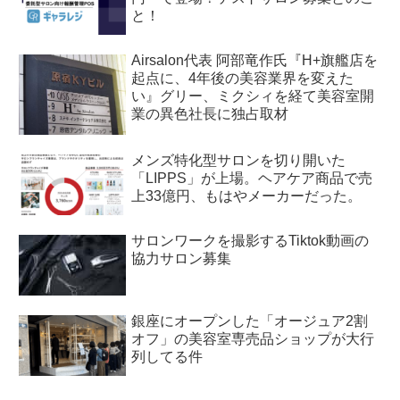
と！
Airsalon代表 阿部竜作氏『H+旗艦店を
起点に、4年後の美容業界を変えた
い』グリー、ミクシィを経て美容室開
業の異色社長に独占取材
メンズ特化型サロンを切り開いた
「LIPPS」が上場。ヘアケア商品で売
上33億円、もはやメーカーだった。
サロンワークを撮影するTiktok動画の
協力サロン募集
銀座にオープンした「オージュア2割
オフ」の美容室専売品ショップが大行
列してる件