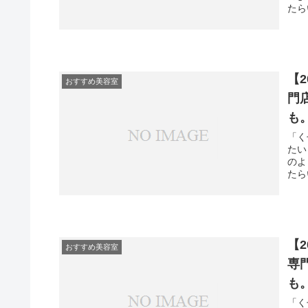
たら
【
おすすめ美容室
門
も
「く
たい
のよ
たら
【
おすすめ美容室
専
も
「く