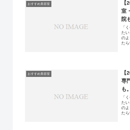
【
おすすめ美容室
室
院
「く
たい
のよ
たら
【
おすすめ美容室
専
も
「く
たい
のよ
たら