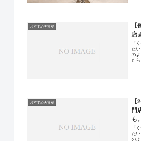
【
おすすめ美容室
店
「く
たい
のよ
たら
【
おすすめ美容室
門
も
「く
たい
のよ