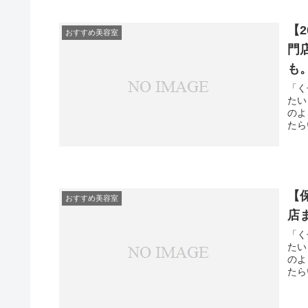
【
おすすめ美容室
門
も
「く
たい
のよ
たら
【
おすすめ美容室
店
「く
たい
のよ
たら