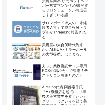
美容室業界で”元ホットペッ
パー営業マン”たちが展開す
るサロンチェーンが急成長
しすぎている話
サロンボード求人の「未経
験者入社」で成果報酬トラ
ブルがThreadsで報告され
る
美容室の大合併時代到来
か。ALBUM×ミラーボール
の大型提携、はじまる。
えっ、業務委託サロン専用
POSのβ版0円～で登場？テ
ストサロン募集とのこと！
Airsalon代表 阿部竜作氏
『H+旗艦店を起点に、4年
後の美容業界を変えたい』
グリー、ミクシィを経て美