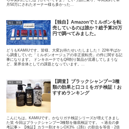
月50万にされたオーナー様も多かった...
【独自】Amazonでミルボンを転
独立・開業
売しているのは誰か？総予算20万
円で調べてみました。
どうもKAMIUです。皆様、大変お待たせいたしました！ 22年半ばか
ら調査していた「ミルボンオージュアの非正規転売」の件に関する記
事になります。 ドンキホーテでもQR削り製品が流通してしまうな
ど、業界全体としての課題となっています。...
【調査】ブラックシャンプー3種
独立・開業
類の効果と口コミをガチ検証！お
すすめランキング
こんにちは。KAMIUです。かなりガチ検証シリーズが増えてきまし
た笑 今回はブラックシャンプー3種類を徹底検証です。 ＜過去の参
考記事＞ 【検証】カラー剤オキシOX3%（2剤）の割合を等倍・2倍