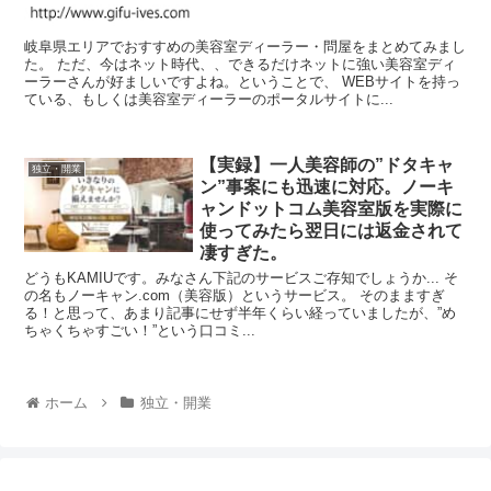
岐阜県エリアでおすすめの美容室ディーラー・問屋をまとめてみまし
た。 ただ、今はネット時代、、できるだけネットに強い美容室ディ
ーラーさんが好ましいですよね。ということで、 WEBサイトを持っ
ている、もしくは美容室ディーラーのポータルサイトに...
【実録】一人美容師の”ドタキャ
独立・開業
ン”事案にも迅速に対応。ノーキ
ャンドットコム美容室版を実際に
使ってみたら翌日には返金されて
凄すぎた。
どうもKAMIUです。みなさん下記のサービスご存知でしょうか... そ
の名もノーキャン.com（美容版）というサービス。 そのまますぎ
る！と思って、あまり記事にせず半年くらい経っていましたが、”め
ちゃくちゃすごい！”という口コミ...
ホーム
独立・開業