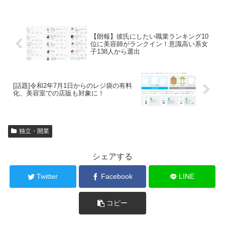
【朗報】彼氏にしたい職業ランキング10
位に美容師がランクイン！意識高い系女
子138人から選出
[話題]令和2年7月1日からのレジ袋の有料
化、美容室での店販も対象に！
独立・開業
シェアする
Twitter
Facebook
LINE
コピー