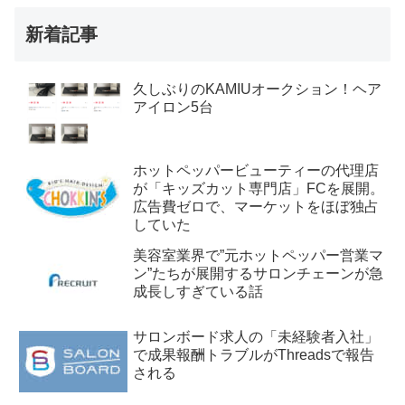
新着記事
久しぶりのKAMIUオークション！ヘア
アイロン5台
ホットペッパービューティーの代理店
が「キッズカット専門店」FCを展開。
広告費ゼロで、マーケットをほぼ独占
していた
美容室業界で”元ホットペッパー営業マ
ン”たちが展開するサロンチェーンが急
成長しすぎている話
サロンボード求人の「未経験者入社」
で成果報酬トラブルがThreadsで報告
される