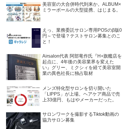
美容室の大合併時代到来か。ALBUM×
ミラーボールの大型提携、はじまる。
えっ、業務委託サロン専用POSのβ版0
円～で登場？テストサロン募集とのこ
と！
Airsalon代表 阿部竜作氏『H+旗艦店を
起点に、4年後の美容業界を変えた
い』グリー、ミクシィを経て美容室開
業の異色社長に独占取材
メンズ特化型サロンを切り開いた
「LIPPS」が上場。ヘアケア商品で売
上33億円、もはやメーカーだった。
サロンワークを撮影するTiktok動画の
協力サロン募集