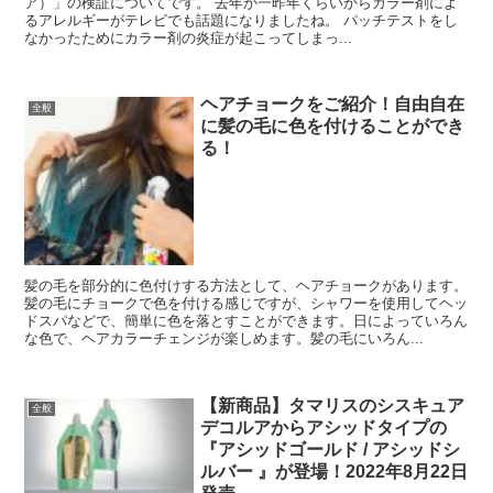
ア）」の検証についてです。 去年か一昨年くらいからカラー剤によ
るアレルギーがテレビでも話題になりましたね。 パッチテストをし
なかったためにカラー剤の炎症が起こってしまっ...
ヘアチョークをご紹介！自由自在
全般
に髪の毛に色を付けることができ
る！
髪の毛を部分的に色付けする方法として、ヘアチョークがあります。
髪の毛にチョークで色を付ける感じですが、シャワーを使用してヘッ
ドスパなどで、簡単に色を落とすことができます。日によっていろん
な色で、ヘアカラーチェンジが楽しめます。髪の毛にいろん...
【新商品】タマリスのシスキュア
全般
デコルアからアシッドタイプの
『アシッドゴールド / アシッドシ
ルバー 』が登場！2022年8月22日