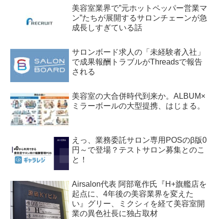
美容室業界で”元ホットペッパー営業マ
ン”たちが展開するサロンチェーンが急
成長しすぎている話
サロンボード求人の「未経験者入社」
で成果報酬トラブルがThreadsで報告
される
美容室の大合併時代到来か。ALBUM×
ミラーボールの大型提携、はじまる。
えっ、業務委託サロン専用POSのβ版0
円～で登場？テストサロン募集とのこ
と！
Airsalon代表 阿部竜作氏『H+旗艦店を
起点に、4年後の美容業界を変えた
い』グリー、ミクシィを経て美容室開
業の異色社長に独占取材